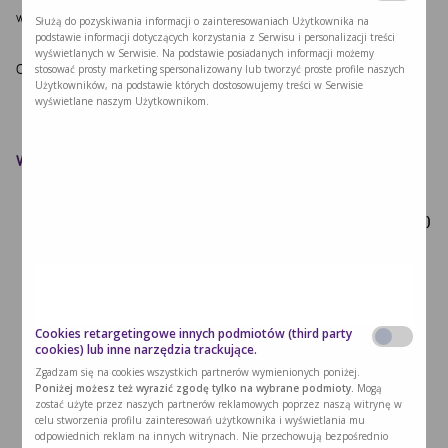
wymieszana z cukrem pudrem) wylać na herbatniki.
Służą do pozyskiwania informacji o zainteresowaniach Użytkownika na
podstawie informacji dotyczących korzystania z Serwisu i personalizacji treści
wyświetlanych w Serwisie. Na podstawie posiadanych informacji możemy
Całość: Phe 151 mg, B 4,07 g, E 1722 kcal
stosować prosty marketing spersonalizowany lub tworzyć proste profile naszych
Użytkowników, na podstawie których dostosowujemy treści w Serwisie
wyświetlane naszym Użytkownikom.
Wartość odżywcza przepisu
Wartość
Waga
Białko
Tytuł
energetyczna
PHE (mg)
(g)
(g)
(kcal)
milupa lp-drink 400g
Niskobiałkowy napój w proszku
25
125.5
1
25
25 125.5 1 25
Cookies retargetingowe innych podmiotów (third party
cookies) lub inne narzędzia trackujące.
Cukier 50 199.5 0 0
50
199.5
0
0
Zgadzam się na cookies wszystkich partnerów wymienionych poniżej.
Poniżej możesz też wyrazić zgodę tylko na wybrane podmioty.
Mogą
zostać użyte przez naszych partnerów reklamowych poprzez naszą witrynę w
Masło ekstra 50 374 0.35 16
50
374
0.35
16
celu stworzenia profilu zainteresowań użytkownika i wyświetlania mu
odpowiednich reklam na innych witrynach. Nie przechowują bezpośrednio
Kasza manna 50 176 4.75 192
50
176
4.75
192