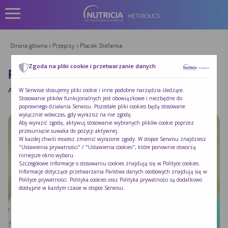
Strona główna
>
Przepisy
> Placek Stefanka
Zgoda na pliki cookie i przetwarzanie danych
PLACEK STEFANKA
Autor:
|
Opublikowano:
2014-09-05
W Serwisie stosujemy pliki cookie i inne podobne narzędzia śledzące.
Stosowanie plików funkcjonalnych jest obowiązkowe i niezbędne do
poprawnego działania Serwisu. Pozostałe pliki cookies będą stosowane
wyłącznie wówczas, gdy wyrazisz na nie zgodę.
Aby wyrazić zgodę, aktywuj stosowanie wybranych plików cookie poprzez
przesunięcie suwaka do pozycji aktywnej.
W każdej chwili możesz zmienić wyrażone zgody. W stopce Serwisu znajdziesz
"Ustawienia prywatności" / "Ustawienia cookies", które ponownie otworzą
niniejsze okno wyboru.
Szczegółowe informacje o stosowaniu cookies znajdują się w
Polityce cookies
.
Informacje dotyczące przetwarzania Państwa danych osobowych znajdują się w
Polityce prywatności
. Polityka cookies oraz Polityka prywatności są dodatkowo
dostępne w każdym czasie w stopce Serwisu.