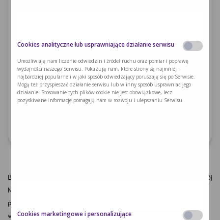
Składniki
gorąca woda - 2-4 łyżki
cukier puder - 2-4 łyżki
mieszanka herbatnikowa PKU Glutenex - 1 opakowanie
Cookies analityczne lub usprawniające działanie serwisu
kakao - 2 łyżeczki
Umożliwiają nam liczenie odwiedzin i źródeł ruchu oraz pomiar i poprawę
cukier - 50 g
wydajności naszego Serwisu. Pokazują nam, które strony są najmniej i
masło 50 g
najbardziej popularne i w jaki sposób odwiedzający poruszają się po Serwisie.
kasza manna PKU Bezgluten - 50 g
Mogą też przyspieszać działanie serwisu lub w inny sposób usprawniać jego
działanie. Stosowanie tych plików cookie nie jest obowiązkowe, lecz
Milupalp-drink - 250 ml
pozyskiwane informacje pomagają nam w rozwoju i ulepszaniu Serwisu.
Ilość fenyloalaniny
152
Blaszkę do keksa (21 cm) wyłożyć połową herbatników. Przygotowany napój
Milupalp-drink zagotować z cukrem, masłem i kakao. Kaszkę dosypywać
powoli energicznie mieszając. Kiedy masa zgęstnieje wylać na blaszkę. Na
Cookies marketingowe i personalizujące
wierzch wyłożyć pozostałe herbatniki. Przygotowany lukier (gorąca woda