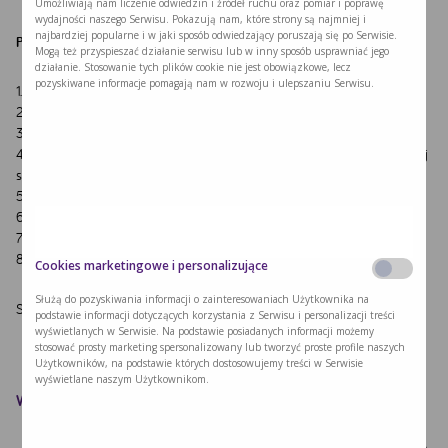
Umożliwiają nam liczenie odwiedzin i źródeł ruchu oraz pomiar i poprawę
wydajności naszego Serwisu. Pokazują nam, które strony są najmniej i
najbardziej popularne i w jaki sposób odwiedzający poruszają się po Serwisie.
Przepis na 1 placek
Mogą też przyspieszać działanie serwisu lub w inny sposób usprawniać jego
działanie. Stosowanie tych plików cookie nie jest obowiązkowe, lecz
pozyskiwane informacje pomagają nam w rozwoju i ulepszaniu Serwisu.
1. Przygotuj
ciasto na pizzę
2. Podpiecz sam placek 5 minut w 220 stopniach.
3.Pokrój cukinię w paski, gruszkę w plastry, a kalafiora w plasterki.
4. Kalafiora gotuj w osolonej wodzie 2 minuty i przesmaż na oliwie z każdej
strony.
5. Gruszkę przesmaż delikatnie na oliwie.
6.
Pomidory
przesmaż aż
zgęstnieją i dopraw.
7. Posmaruj podpieczony placek do pizzy pomidorami i nałóż farsz.
8. Piecz 10 minut w 220 stopniach.
Cookies marketingowe i personalizujące
Służą do pozyskiwania informacji o zainteresowaniach Użytkownika na
Smacznego!
podstawie informacji dotyczących korzystania z Serwisu i personalizacji treści
wyświetlanych w Serwisie. Na podstawie posiadanych informacji możemy
stosować prosty marketing spersonalizowany lub tworzyć proste profile naszych
Użytkowników, na podstawie których dostosowujemy treści w Serwisie
wyświetlane naszym Użytkownikom.
Wartość odżywcza przepisu
Waga
Wartość energetyczna
Białko