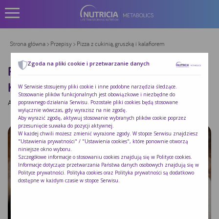
Strona główna
>
Przepisy
> Pizza z cukinią, gruszką i kalafiorem
Zgoda na pliki cookie i przetwarzanie danych
PIZZA Z CUKINIĄ, GRUSZKĄ I
KALAFIOREM
W Serwisie stosujemy pliki cookie i inne podobne narzędzia śledzące.
Stosowanie plików funkcjonalnych jest obowiązkowe i niezbędne do
Autor:
|
Opublikowano:
2025-02-09
poprawnego działania Serwisu. Pozostałe pliki cookies będą stosowane
wyłącznie wówczas, gdy wyrazisz na nie zgodę.
Aby wyrazić zgodę, aktywuj stosowanie wybranych plików cookie poprzez
przesunięcie suwaka do pozycji aktywnej.
W każdej chwili możesz zmienić wyrażone zgody. W stopce Serwisu znajdziesz
"Ustawienia prywatności" / "Ustawienia cookies", które ponownie otworzą
niniejsze okno wyboru.
Szczegółowe informacje o stosowaniu cookies znajdują się w
Polityce cookies
.
Informacje dotyczące przetwarzania Państwa danych osobowych znajdują się w
Polityce prywatności
. Polityka cookies oraz Polityka prywatności są dodatkowo
dostępne w każdym czasie w stopce Serwisu.