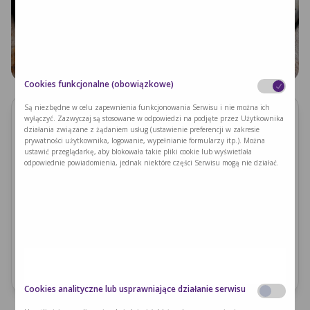
Cookies funkcjonalne (obowiązkowe)
Są niezbędne w celu zapewnienia funkcjonowania Serwisu i nie można ich
wyłączyć. Zazwyczaj są stosowane w odpowiedzi na podjęte przez Użytkownika
Składniki
działania związane z żądaniem usług (ustawienie preferencji w zakresie
prywatności użytkownika, logowanie, wypełnianie formularzy itp.). Można
Oliwa z oliwek 10 ml
ustawić przeglądarkę, aby blokowała takie pliki cookie lub wyświetlała
odpowiednie powiadomienia, jednak niektóre części Serwisu mogą nie działać.
Cukinia 60 g
Gruszka 60 g
Kalafior 60 g
Pomidory z puszki 50 g
Sól, pieprz
Ilość fenyloalaniny
144.5 mg + ciasto
Cookies analityczne lub usprawniające działanie serwisu