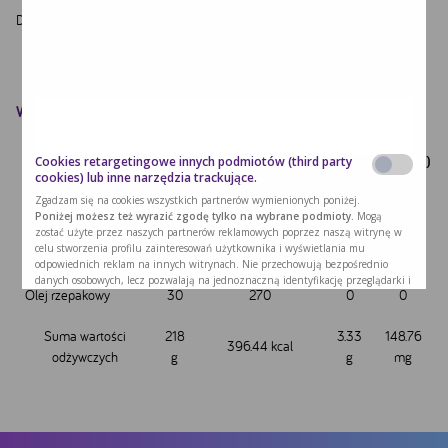
Dla ilu osób jest danie: 4
Wartość odżywcza przepisu
Waga
Wartość energetyczna
Białko
Tytuł
PHE (mg)
Cookies retargetingowe innych podmiotów (third party
(g)
(kcal)
(g)
cookies) lub inne narzędzia trackujące.
Zgadzam się na cookies wszystkich partnerów wymienionych poniżej.
Ziemniaki, średnio
140
110.6
2.66
119
Poniżej możesz też wyrazić zgodę tylko na wybrane podmioty.
Mogą
zostać użyte przez naszych partnerów reklamowych poprzez naszą witrynę w
celu stworzenia profilu zainteresowań użytkownika i wyświetlania mu
Cebula
48
15.84
0.672
29.76
odpowiednich reklam na innych witrynach. Nie przechowują bezpośrednio
danych osobowych, lecz pozwalają na jednoznaczną identyfikację przeglądarki i
Olej rzepakowy
30
270
0
0
urządzenia internetowego użytkownika. Podmioty te będą samodzielnie
korzystać z tak pozyskanych informacji. Umożliwiamy stosowanie plików cookie
przez te podmioty, ponieważ sami również chcemy korzystać z ich usług i
Suma wartości
218
3.33
148.76
396.44 kcal
kierować reklamy naszym Użytkownikom.
odżywczych
g
g
mg