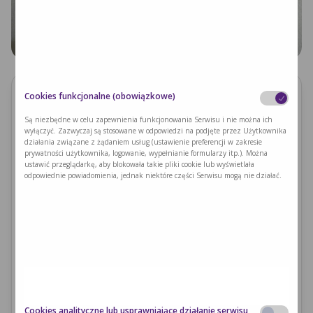
Cookies funkcjonalne (obowiązkowe)
Składniki
Są niezbędne w celu zapewnienia funkcjonowania Serwisu i nie można ich
FARSZ:
wyłączyć. Zazwyczaj są stosowane w odpowiedzi na podjęte przez Użytkownika
działania związane z żądaniem usług (ustawienie preferencji w zakresie
ziemniaki - 140 g
prywatności użytkownika, logowanie, wypełnianie formularzy itp.). Można
cebula - 48 g
ustawić przeglądarkę, aby blokowała takie pliki cookie lub wyświetlała
olej - 10 g
odpowiednie powiadomienia, jednak niektóre części Serwisu mogą nie działać.
sól, pieprz
CIASTO:
ciasto naleśnikowo-makaronowo-pierogowe niskobiałkowe
PKU BEZGLUTEN - 250 g
olej - 20 g
sól - 4 g (szczypta)
gorąca woda - 130-140 ml
kurkuma - 1/2 łyżeczki
Cookies analityczne lub usprawniające działanie serwisu