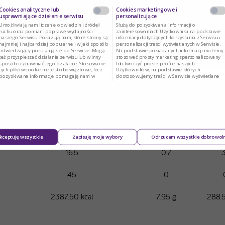
Cookies analityczne lub
Cookies marketingowe i
usprawniające działanie serwisu
personalizujące
Umożliwiają nam liczenie odwiedzin i źródeł
Służą do pozyskiwania informacji o
ruchu oraz pomiar i poprawę wydajności
zainteresowaniach Użytkownika na podstawie
naszego Serwisu. Pokazują nam, które strony są
informacji dotyczących korzystania z Serwisu i
najmniej i najbardziej popularne i w jaki sposób
personalizacji treści wyświetlanych w Serwisie.
odwiedzający poruszają się po Serwisie. Mogą
Na podstawie posiadanych informacji możemy
też przyspieszać działanie serwisu lub w inny
stosować prosty marketing spersonalizowany
Wartość energetyczna (kcal)
Białko (g)
PHE
sposób usprawniać jego działanie. Stosowanie
lub tworzyć proste profile naszych
tych plików cookie nie jest obowiązkowe, lecz
Użytkowników, na podstawie których
pozyskiwane informacje pomagają nam w
dostosowujemy treści w Serwisie wyświetlane
rozwoju i ulepszaniu Serwisu.
naszym Użytkownikom.
2260
0.5
3
40
2.75
1
26
4
1
kceptuję wszystkie
Zapisuję moje wybory
Odrzucam wszystkie dobrowol
16.5
0.7
45
0
2387.50 kcal
7.95 g
288.