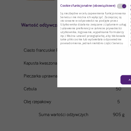
Cookies funkcjonalne (obowiązkowe)
Są niezbędne w celu zapewnienia funkcjonowania
Serwisu i nie można ich wyłączyć. Zazwyczaj są
stosowane w odpowiedzi na podjęte przez
Wartość odżywcza przepisu
Użytkownika działania związane z żądaniem usług
(ustawienie preferencji w zakresie prywatności
użytkownika, logowanie, wypełnianie formularzy
itp.). Można ustawić przeglądarkę, aby blokowała
Tytuł
Waga (g)
takie pliki cookie lub wyświetlała odpowiednie
powiadomienia, jednak niektóre części Serwisu
mogą nie działać.
Ciasto francuskie PKU
500
Kapusta kwaszona
250
Pieczarka uprawna, świeża
100
A
Cebula
50
Olej rzepakowy
5
Suma wartości odżywczych
905 g