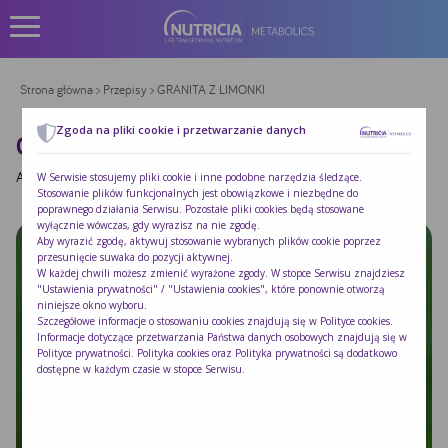
Strona główna
>
Przepisy
> GRANITA Z LIMONKI
Zgoda na pliki cookie i przetwarzanie danych
GRANITA Z LIMONKI
Autor:
Jerzy Nogal
|
Opublikowano:
2026-06-25
W Serwisie stosujemy pliki cookie i inne podobne narzędzia śledzące.
Stosowanie plików funkcjonalnych jest obowiązkowe i niezbędne do
poprawnego działania Serwisu. Pozostałe pliki cookies będą stosowane
wyłącznie wówczas, gdy wyrazisz na nie zgodę.
Aby wyrazić zgodę, aktywuj stosowanie wybranych plików cookie poprzez
przesunięcie suwaka do pozycji aktywnej.
W każdej chwili możesz zmienić wyrażone zgody. W stopce Serwisu znajdziesz
"Ustawienia prywatności" / "Ustawienia cookies", które ponownie otworzą
niniejsze okno wyboru.
Szczegółowe informacje o stosowaniu cookies znajdują się w
Polityce cookies
.
Informacje dotyczące przetwarzania Państwa danych osobowych znajdują się w
Polityce prywatności
. Polityka cookies oraz Polityka prywatności są dodatkowo
dostępne w każdym czasie w stopce Serwisu.