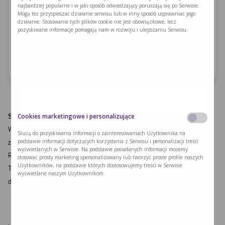
najbardziej popularne i w jaki sposób odwiedzający poruszają się po Serwisie.
lód 100 g
Mogą też przyspieszać działanie serwisu lub w inny sposób usprawniać jego
miód 5 g
działanie. Stosowanie tych plików cookie nie jest obowiązkowe, lecz
pozyskiwane informacje pomagają nam w rozwoju i ulepszaniu Serwisu.
skórka z limonki 0,2 g
Ilość fenyloalaniny
3.8 mg
1 porcja
Sposób przygotowania:
Cookies marketingowe i personalizujące
Wymieszaj sok z limonki z wodą, skórką ze sparzonej limonki i miodem i
Służą do pozyskiwania informacji o zainteresowaniach Użytkownika na
zamroź (najlepiej na płasko w woreczku).
podstawie informacji dotyczących korzystania z Serwisu i personalizacji treści
wyświetlanych w Serwisie. Na podstawie posiadanych informacji możemy
Rozbij na drobne kawałeczki kostki lodu w moździerzu albo termomiksie.
stosować prosty marketing spersonalizowany lub tworzyć proste profile naszych
Użytkowników, na podstawie których dostosowujemy treści w Serwisie
Tak samo zrób z mrożonym sokiem z limonki. Wszystko wymieszaj. Nałóż
wyświetlane naszym Użytkownikom.
do szklanki.