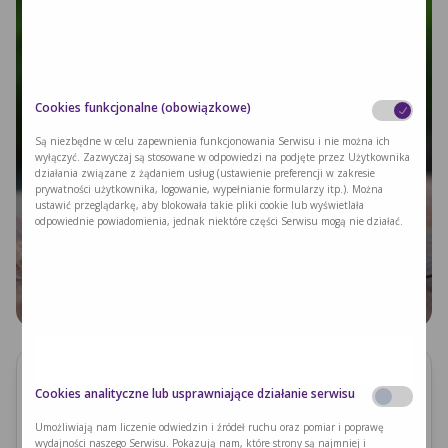
Cookies funkcjonalne (obowiązkowe)
Są niezbędne w celu zapewnienia funkcjonowania Serwisu i nie można ich
wyłączyć. Zazwyczaj są stosowane w odpowiedzi na podjęte przez Użytkownika
działania związane z żądaniem usług (ustawienie preferencji w zakresie
prywatności użytkownika, logowanie, wypełnianie formularzy itp.). Można
ustawić przeglądarkę, aby blokowała takie pliki cookie lub wyświetlała
odpowiednie powiadomienia, jednak niektóre części Serwisu mogą nie działać.
Cookies analityczne lub usprawniające działanie serwisu
Składniki
Sok z limonki lub cytryny 20 g
Umożliwiają nam liczenie odwiedzin i źródeł ruchu oraz pomiar i poprawę
wydajności naszego Serwisu. Pokazują nam, które strony są najmniej i
woda 100 ml