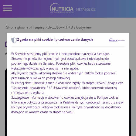
Strona główna
>
Przepisy
> Drożdżówki PKU z budyniem
Zgoda na pliki cookie i przetwarzanie danych
DROŻDŻÓWKI PKU Z BUDYNIEM
Autor:
|
Opublikowano:
2015-09-05
W Serwisie stosujemy pliki cookie i inne podobne narzędzia śledzące.
Stosowanie plików funkcjonalnych jest obowiązkowe i niezbędne do
poprawnego działania Serwisu. Pozostałe pliki cookies będą stosowane
wyłącznie wówczas, gdy wyrazisz na nie zgodę.
Aby wyrazić zgodę, aktywuj stosowanie wybranych plików cookie poprzez
przesunięcie suwaka do pozycji aktywnej.
W każdej chwili możesz zmienić wyrażone zgody. W stopce Serwisu znajdziesz
"Ustawienia prywatności" / "Ustawienia cookies", które ponownie otworzą
niniejsze okno wyboru.
Szczegółowe informacje o stosowaniu cookies znajdują się w
Polityce cookies
.
Informacje dotyczące przetwarzania Państwa danych osobowych znajdują się w
Polityce prywatności
. Polityka cookies oraz Polityka prywatności są dodatkowo
dostępne w każdym czasie w stopce Serwisu.