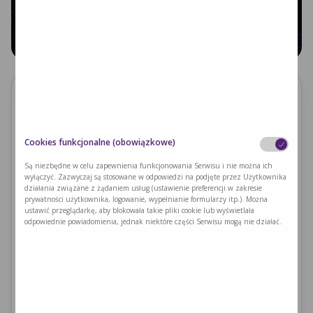
Składniki
CIASTO:
Cookies funkcjonalne (obowiązkowe)
drożdże 15 g
mleko PKU, np lp-drink MILUPA 10 g - 100 ml
Są niezbędne w celu zapewnienia funkcjonowania Serwisu i nie można ich
woda - 75 ml
wyłączyć. Zazwyczaj są stosowane w odpowiedzi na podjęte przez Użytkownika
olej - 25 g szczypta soli
działania związane z żądaniem usług (ustawienie preferencji w zakresie
prywatności użytkownika, logowanie, wypełnianie formularzy itp.). Można
mąką niskobiałkowa - 250 g
ustawić przeglądarkę, aby blokowała takie pliki cookie lub wyświetlała
cukier - 10 g
odpowiednie powiadomienia, jednak niektóre części Serwisu mogą nie działać.
szczypta soli
BUDYŃ:
lp drink - 10 g
budyń śmietankowy pku - 10 g
cukier - 10 g
woda - 100 ml