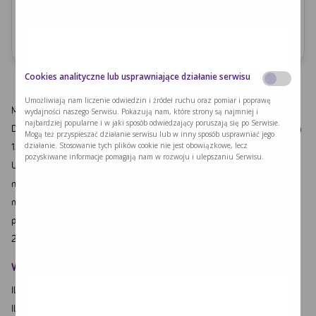
Ilość fenyloalaniny
109
Cookies analityczne lub usprawniające działanie serwisu
Umożliwiają nam liczenie odwiedzin i źródeł ruchu oraz pomiar i poprawę
Mleko PKU wymieszać z wodą. W letnim płynie rozpuścić cukier i drożdże.
wydajności naszego Serwisu. Pokazują nam, które strony są najmniej i
najbardziej popularne i w jaki sposób odwiedzający poruszają się po Serwisie.
Dodać pozostałe składniki, dobrze wymieszać i odstawić do wyrośnięcia na
Mogą też przyspieszać działanie serwisu lub w inny sposób usprawniać jego
15-20 min. pod przykryciem w ciepłe miejsce; potem jeszcze raz wyrobić.
działanie. Stosowanie tych plików cookie nie jest obowiązkowe, lecz
pozyskiwane informacje pomagają nam w rozwoju i ulepszaniu Serwisu.
Uformować drożdżówki dłońmi natłuszczonymi olejem. Drożdżówki ułożyć
na wyłożonej papierem do pieczenia blaszce i odstawić jeszcze na 15-20
min. Posmarować ciasto roztworem cukru (5 g cukru + 50 ml wody),
przygotować budyń pku, wyłożyć na wierzch. Piec 30 min. w temperaturze
200*C.
Wartość odżywcza
Ilość fenyloalaniny: 109 mg
Ilość białka: 3,1 g