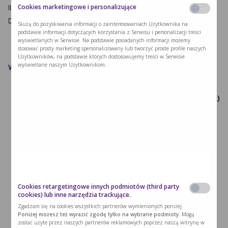
Cookies marketingowe i personalizujące
Ilość energii: 1313 kcal
Dla ilu osób jest danie: 1
Służą do pozyskiwania informacji o zainteresowaniach Użytkownika na
podstawie informacji dotyczących korzystania z Serwisu i personalizacji treści
wyświetlanych w Serwisie. Na podstawie posiadanych informacji możemy
stosować prosty marketing spersonalizowany lub tworzyć proste profile naszych
Użytkowników, na podstawie których dostosowujemy treści w Serwisie
wyświetlane naszym Użytkownikom.
Wartość odżywcza przepisu
Wartość
Waga
Białko
Tytuł
energetyczna
PHE (mg)
(g)
(g)
(kcal)
Drożdże piekarskie,
15
15.9
1.695
80.1
prasowane
Mleko niskobiałkowe PKU
10
16.3
0.03
0.9
Olej rzepakowy
25
225
0
0
Cookies retargetingowe innych podmiotów (third party
cookies) lub inne narzędzia trackujące.
Mąka niskobiałkowa PKU
250
957.5
1
48.5
Zgadzam się na cookies wszystkich partnerów wymienionych poniżej.
Poniżej możesz też wyrazić zgodę tylko na wybrane podmioty.
Mogą
zostać użyte przez naszych partnerów reklamowych poprzez naszą witrynę w
Cukier
10
39.9
0
0