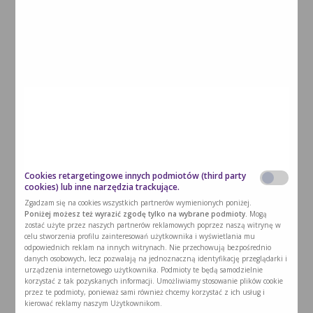
ryżowego
Bonvita
585,00
0,10
100 g
lizaki czekoladowe
Balviten
624,00
1,10
niskobiałkowe PKU 50 g
kocie języczki
Balviten
czekoladowe
324,00
1,10
niskobiałkowe PKU 80 g
czekolada waniliowa
Balviten
622,00
1,10
niskobiałkowa PKU 80 g
Cookies retargetingowe innych podmiotów (third party
cookies) lub inne narzędzia trackujące.
czekolada waniliowa
Huber
624,00
1,30
Zgadzam się na cookies wszystkich partnerów wymienionych poniżej.
niskobiałkowa PKU 80 g
Poniżej możesz też wyrazić zgodę tylko na wybrane podmioty.
Mogą
zostać użyte przez naszych partnerów reklamowych poprzez naszą witrynę w
celu stworzenia profilu zainteresowań użytkownika i wyświetlania mu
schoxxi mini czekolada
Metax
598,00
1,40
odpowiednich reklam na innych witrynach. Nie przechowują bezpośrednio
strzelająca 60g
danych osobowych, lecz pozwalają na jednoznaczną identyfikację przeglądarki i
urządzenia internetowego użytkownika. Podmioty te będą samodzielnie
korzystać z tak pozyskanych informacji. Umożliwiamy stosowanie plików cookie
schoxxi mini czekolada
Metax
610,00
1,50
przez te podmioty, ponieważ sami również chcemy korzystać z ich usług i
60g
kierować reklamy naszym Użytkownikom.