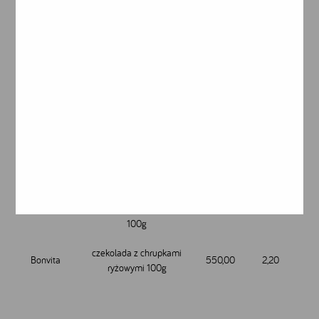
Metax
schoxxi czekolada 100 g
610,00
1,50
czekolada kokosowa
Huber
648,00
1,60
niskobiałkowa PKU 80g
schoxxi czekoladowe
świnki 20g
Metax
609,00
1,60
czekolada z chrupkami
Huber
625,00
2,00
niskobiałkowa PKU 80 g
BON czekolada z mleka
Bonvita
ryżowego ORYGINALNA
554,00
2,10
100g
czekolada z chrupkami
Bonvita
550,00
2,20
ryżowymi 100g