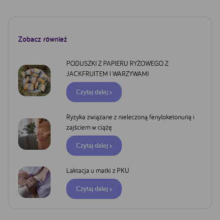
Google
YouTube
Facebook
Zobacz również
Akceptuję
Zapisuję moje
Odrzucam wszystkie
wszystkie
wybory
dobrowolne
PODUSZKI Z PAPIERU RYŻOWEGO Z
JACKFRUITEM I WARZYWAMI
Czytaj dalej >
Ryzyka związane z nieleczoną fenyloketonurią i
zajściem w ciążę
Czytaj dalej >
Laktacja u matki z PKU
Czytaj dalej >