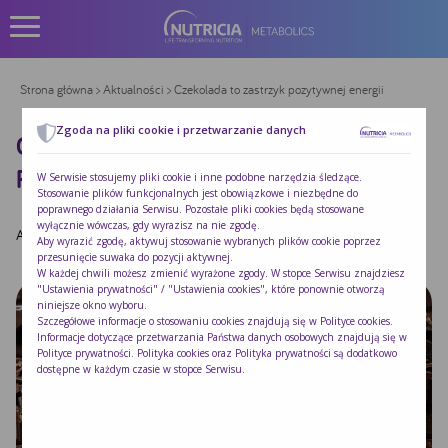
Strona główna
>
Aktualności
> Czekolada to zastrzyk pozytywnej energii
Zgoda na pliki cookie i przetwarzanie danych
CZEKOLADA TO ZASTRZYK
POZYTYWNEJ ENERGII
W Serwisie stosujemy pliki cookie i inne podobne narzędzia śledzące.
Stosowanie plików funkcjonalnych jest obowiązkowe i niezbędne do
poprawnego działania Serwisu. Pozostałe pliki cookies będą stosowane
wyłącznie wówczas, gdy wyrazisz na nie zgodę.
Autor:
Izabela
|
Opublikowano:
2024-04-12
Aby wyrazić zgodę, aktywuj stosowanie wybranych plików cookie poprzez
przesunięcie suwaka do pozycji aktywnej.
W każdej chwili możesz zmienić wyrażone zgody. W stopce Serwisu znajdziesz
"Ustawienia prywatności" / "Ustawienia cookies", które ponownie otworzą
niniejsze okno wyboru.
Szczegółowe informacje o stosowaniu cookies znajdują się w
Polityce cookies
.
Informacje dotyczące przetwarzania Państwa danych osobowych znajdują się w
Polityce prywatności
. Polityka cookies oraz Polityka prywatności są dodatkowo
dostępne w każdym czasie w stopce Serwisu.