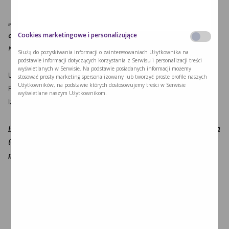
„Pamiętajcie
, że w życiu pada wiele pytań, na które czekolada przynosi
Cookies marketingowe i personalizujące
odpowiedź.”
Nigella Lawson, kulinarna celebrytka z Wielkiej Brytanii
Służą do pozyskiwania informacji o zainteresowaniach Użytkownika na
podstawie informacji dotyczących korzystania z Serwisu i personalizacji treści
wyświetlanych w Serwisie. Na podstawie posiadanych informacji możemy
U mnie się sprawdza, a jak jest u Was? ?
stosować prosty marketing spersonalizowany lub tworzyć proste profile naszych
Użytkowników, na podstawie których dostosowujemy treści w Serwisie
Pozdrawiam
wyświetlane naszym Użytkownikom.
Izabela Horka
Przegląd ogólnodostępnych na rynku czekolad z niską zawartością białka
(od 0,1 g do 2,2 g białka w 100 g) na dzień 13.03.2024. Oto 22
propozycje:
Producent,
Kcal na
Białko
Nazwa i gramatura
100 g
na 100 g
dystrybutor
czekolada biała z mleka