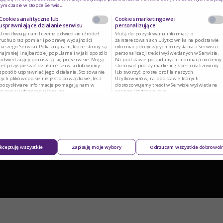
ym czasie w stopce Serwisu.
Cookies analityczne lub
Cookies marketingowe i
usprawniające działanie serwisu
personalizujące
Umożliwiają nam liczenie odwiedzin i źródeł
Służą do pozyskiwania informacji o
ruchu oraz pomiar i poprawę wydajności
zainteresowaniach Użytkownika na podstawie
naszego Serwisu. Pokazują nam, które strony są
informacji dotyczących korzystania z Serwisu i
najmniej i najbardziej popularne i w jaki sposób
personalizacji treści wyświetlanych w Serwisie.
odwiedzający poruszają się po Serwisie. Mogą
Na podstawie posiadanych informacji możemy
też przyspieszać działanie serwisu lub w inny
stosować prosty marketing spersonalizowany
sposób usprawniać jego działanie. Stosowanie
lub tworzyć proste profile naszych
tych plików cookie nie jest obowiązkowe, lecz
Użytkowników, na podstawie których
pozyskiwane informacje pomagają nam w
dostosowujemy treści w Serwisie wyświetlane
rozwoju i ulepszaniu Serwisu.
naszym Użytkownikom.
kceptuję wszystkie
Zapisuję moje wybory
Odrzucam wszystkie dobrowol