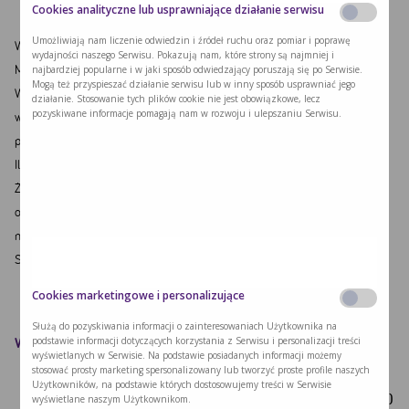
Cookies analityczne lub usprawniające działanie serwisu
Umożliwiają nam liczenie odwiedzin i źródeł ruchu oraz pomiar i poprawę
Wszystkie warzywa pokroić w kostkę.
wydajności naszego Serwisu. Pokazują nam, które strony są najmniej i
Makaron ugotować i odcedzić. Do makaronu dodać warzywa.
najbardziej popularne i w jaki sposób odwiedzający poruszają się po Serwisie.
Mogą też przyspieszać działanie serwisu lub w inny sposób usprawniać jego
Wszystko wymieszać z majonezem. Dodać pieprz, sól oraz czosnek i
działanie. Stosowanie tych plików cookie nie jest obowiązkowe, lecz
pozyskiwane informacje pomagają nam w rozwoju i ulepszaniu Serwisu.
wymieszać ponownie. Wstawić do lodówki na około godzinę by się
przegryzła.
Ilość składników wystarczy na 5 porcji.
Żeby sałatka była jeszcze bardziej letnia zamiast majonezu można użyć
oliwy z oliwek. Sprawi to również, iż będzie ona jeszcze bardziej
niskobiałkowa.
Smacznego
Cookies marketingowe i personalizujące
Służą do pozyskiwania informacji o zainteresowaniach Użytkownika na
Wartość odżywcza przepisu
podstawie informacji dotyczących korzystania z Serwisu i personalizacji treści
wyświetlanych w Serwisie. Na podstawie posiadanych informacji możemy
stosować prosty marketing spersonalizowany lub tworzyć proste profile naszych
Wartość
Użytkowników, na podstawie których dostosowujemy treści w Serwisie
Waga
Tytuł
energetyczna
Białko (g)
PHE (mg)
wyświetlane naszym Użytkownikom.
(g)