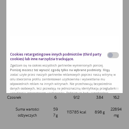
(kcal)
Cebula
112
36.96
1.568
69.44
Papryka czerwona
82
26.24
1.066
41
Papryka zielona
81
17.82
0.891
34.02
Ogórek
85
11.9
0.595
19.55
Cookies retargetingowe innych podmiotów (third party
cookies) lub inne narzędzia trackujące.
makaron kolorowy
171
600.21
0.2394
14.535
Zgadzam się na cookies wszystkich partnerów wymienionych poniżej.
kolanka PKU
Poniżej możesz też wyrazić zgodę tylko na wybrane podmioty.
Mogą
zostać użyte przez naszych partnerów reklamowych poprzez naszą witrynę w
Majonez domowy z
celu stworzenia profilu zainteresowań użytkownika i wyświetlania mu
60
435.6
0.78
34.2
odpowiednich reklam na innych witrynach. Nie przechowują bezpośrednio
olejem rzepakowym
danych osobowych, lecz pozwalają na jednoznaczną identyfikację przeglądarki i
urządzenia internetowego użytkownika. Podmioty te będą samodzielnie
Czosnek
6
9.12
3.84
16.2
korzystać z tak pozyskanych informacji. Umożliwiamy stosowanie plików cookie
przez te podmioty, ponieważ sami również chcemy korzystać z ich usług i
kierować reklamy naszym Użytkownikom.
Suma wartości
59
228.94
1137.85 kcal
8.98 g
odżywczych
7 g
mg