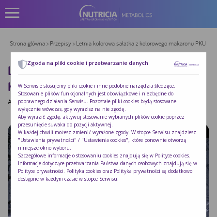
Strona główna
>
Przepisy
> Letnia kolorowa sałatka z kolorowego makaronu PKU
Zgoda na pliki cookie i przetwarzanie danych
LETNIA KOLOROWA SAŁATKA Z
KOLOROWEGO MAKARONU PKU
W Serwisie stosujemy pliki cookie i inne podobne narzędzia śledzące.
Stosowanie plików funkcjonalnych jest obowiązkowe i niezbędne do
Autor:
|
Opublikowano:
2018-08-31
poprawnego działania Serwisu. Pozostałe pliki cookies będą stosowane
wyłącznie wówczas, gdy wyrazisz na nie zgodę.
Aby wyrazić zgodę, aktywuj stosowanie wybranych plików cookie poprzez
przesunięcie suwaka do pozycji aktywnej.
W każdej chwili możesz zmienić wyrażone zgody. W stopce Serwisu znajdziesz
"Ustawienia prywatności" / "Ustawienia cookies", które ponownie otworzą
niniejsze okno wyboru.
Szczegółowe informacje o stosowaniu cookies znajdują się w
Polityce cookies
.
Informacje dotyczące przetwarzania Państwa danych osobowych znajdują się w
Polityce prywatności
. Polityka cookies oraz Polityka prywatności są dodatkowo
dostępne w każdym czasie w stopce Serwisu.