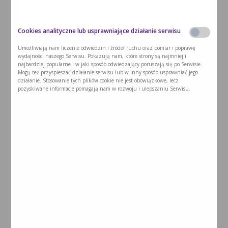
lodówki na noc. Jackfruita opłucz i odciśnij trzykrotnie w gorą...
Cookies analityczne lub usprawniające działanie serwisu
Czytaj dalej >
Umożliwiają nam liczenie odwiedzin i źródeł ruchu oraz pomiar i poprawę
wydajności naszego Serwisu. Pokazują nam, które strony są najmniej i
najbardziej popularne i w jaki sposób odwiedzający poruszają się po Serwisie.
Mogą też przyspieszać działanie serwisu lub w inny sposób usprawniać jego
działanie. Stosowanie tych plików cookie nie jest obowiązkowe, lecz
pozyskiwane informacje pomagają nam w rozwoju i ulepszaniu Serwisu.
Ryzyka związane z nieleczoną fenyloketonurią
i zajściem w ciążę
2026-07-15