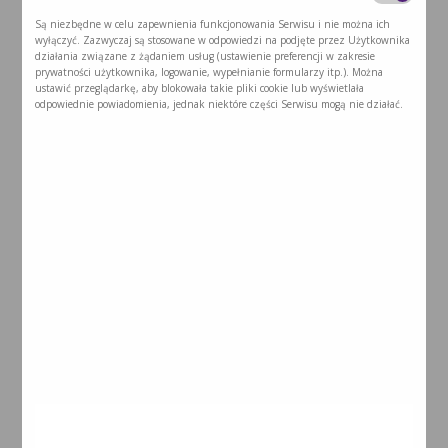
Są niezbędne w celu zapewnienia funkcjonowania Serwisu i nie można ich
wyłączyć. Zazwyczaj są stosowane w odpowiedzi na podjęte przez Użytkownika
działania związane z żądaniem usług (ustawienie preferencji w zakresie
prywatności użytkownika, logowanie, wypełnianie formularzy itp.). Można
ustawić przeglądarkę, aby blokowała takie pliki cookie lub wyświetlała
odpowiednie powiadomienia, jednak niektóre części Serwisu mogą nie działać.
PODUSZKI Z PAPIERU RYŻOWEGO Z
JACKFRUITEM I WARZYWAMI
2026-07-24
Ugotuj ryż według instrukcji na opakowaniu. Ostudź i wstaw do