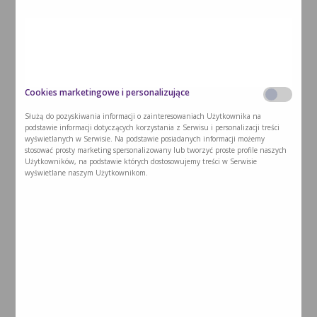
Fenyloketonuria (PKU) jest jedną z najczęściej występujących
wrodzonych wad metabolizmu. Jest to choroba genetyczna,
dziedziczo...
Czytaj dalej >
Cookies marketingowe i personalizujące
Służą do pozyskiwania informacji o zainteresowaniach Użytkownika na
podstawie informacji dotyczących korzystania z Serwisu i personalizacji treści
wyświetlanych w Serwisie. Na podstawie posiadanych informacji możemy
stosować prosty marketing spersonalizowany lub tworzyć proste profile naszych
Użytkowników, na podstawie których dostosowujemy treści w Serwisie
wyświetlane naszym Użytkownikom.
Laktacja u matki z PKU