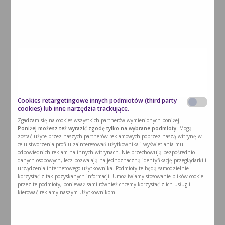
2026-07-15
Fenyloketonuria to wrodzona wada metabolizmu wynikająca z
częściowego albo całkowitego braku aktywności enzymu
hydroksylazy fen...
Czytaj dalej >
Cookies retargetingowe innych podmiotów (third party
cookies) lub inne narzędzia trackujące.
Zgadzam się na cookies wszystkich partnerów wymienionych poniżej.
Poniżej możesz też wyrazić zgodę tylko na wybrane podmioty.
Mogą
zostać użyte przez naszych partnerów reklamowych poprzez naszą witrynę w
celu stworzenia profilu zainteresowań użytkownika i wyświetlania mu
odpowiednich reklam na innych witrynach. Nie przechowują bezpośrednio
danych osobowych, lecz pozwalają na jednoznaczną identyfikację przeglądarki i
urządzenia internetowego użytkownika. Podmioty te będą samodzielnie
korzystać z tak pozyskanych informacji. Umożliwiamy stosowanie plików cookie
przez te podmioty, ponieważ sami również chcemy korzystać z ich usług i
kierować reklamy naszym Użytkownikom.