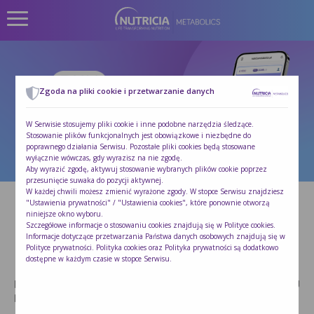
Zgoda na pliki cookie i przetwarzanie danych
W Serwisie stosujemy pliki cookie i inne podobne narzędzia śledzące.
Stosowanie plików funkcjonalnych jest obowiązkowe i niezbędne do
poprawnego działania Serwisu. Pozostałe pliki cookies będą stosowane
wyłącznie wówczas, gdy wyrazisz na nie zgodę.
Aby wyrazić zgodę, aktywuj stosowanie wybranych plików cookie poprzez
przesunięcie suwaka do pozycji aktywnej.
W każdej chwili możesz zmienić wyrażone zgody. W stopce Serwisu znajdziesz
"Ustawienia prywatności" / "Ustawienia cookies", które ponownie otworzą
niniejsze okno wyboru.
Szczegółowe informacje o stosowaniu cookies znajdują się w
Polityce cookies
.
Informacje dotyczące przetwarzania Państwa danych osobowych znajdują się w
Polityce prywatności
. Polityka cookies oraz Polityka prywatności są dodatkowo
PKU Licznik 2.0
dostępne w każdym czasie w stopce Serwisu.
Przeliczaj, planuj i monitoruj swoją diętę przy pomocy PKU
Licznika 2.0.